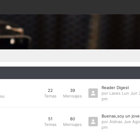
Reader Digest
22
39
por
Laxes
Lun Jun 
Temas
Mensajes
smo
pm
Buenas,soy un jove
51
80
por
Aidnas
Jue Ago
Temas
Mensajes
pm