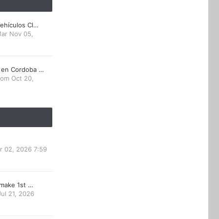
ehículos Cl…
ar Nov 05,
 en Cordoba …
om Oct 20,
r 02, 2026 7:59
emake 1st …
ul 21, 2026