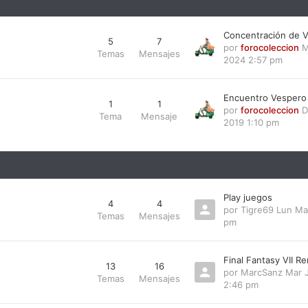
Concentración de V
5
7
por
forocoleccion
M
Temas
Mensajes
2024 2:57 pm
Encuentro Vespero
1
1
por
forocoleccion
D
Tema
Mensaje
2019 1:10 pm
Play juegos
4
4
por
Tigre69
Lun Ma
Temas
Mensajes
pm
Final Fantasy VII R
13
16
por
MarcSanz
Mar J
Temas
Mensajes
2:46 pm