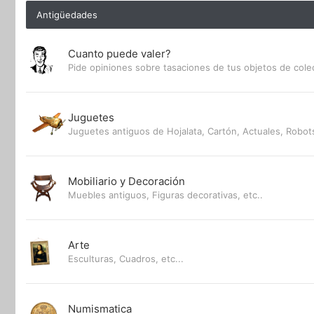
Antigüedades
Cuanto puede valer?
Pide opiniones sobre tasaciones de tus objetos de cole
Juguetes
Juguetes antiguos de Hojalata, Cartón, Actuales, Robots
Mobiliario y Decoración
Muebles antiguos, Figuras decorativas, etc..
Arte
Esculturas, Cuadros, etc...
Numismatica