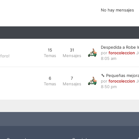
No hay mensajes
Despedida a Robe I
15
31
por
forocoleccion
J
Temas
Mensajes
foro!
8:05 am
🔧 Pequeñas mejora
6
7
por
forocoleccion
J
Temas
Mensajes
8:50 pm