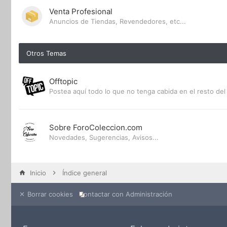
Venta Profesional
Anuncios de Tiendas, Revendedores, etc...
Otros Temas
Offtopic
Postea aquí todo lo que no tenga cabida en el resto del 
Sobre ForoColeccion.com
Novedades, Sugerencias, Avisos...
Inicio
Índice general
Borrar cookies
Contactar con Administración