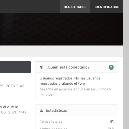
REGISTRARSE
IDENTIFICARSE
¿Quién está conectado?
7
Usuarios registrados: No hay usuarios
registrados visitando el Foro
29, 2026 2:49
basados en usuarios activos en los últimos 5
minutos
n al que le…
Estadísticas
 06, 2026 4:42
Temas totales
41
Mensajes totales
318