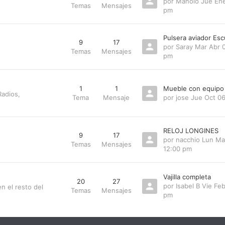
por
Manolo
Jue Ene
Temas
Mensajes
pm
Pulsera aviador Esc
9
17
por
Saray
Mar Abr 0
Temas
Mensajes
pm
1
1
Mueble con equipo
Radios,
Tema
Mensaje
por
jose
Jue Oct 0
RELOJ LONGINES
9
17
por
nacchio
Lun Ma
Temas
Mensajes
12:00 pm
Vajilla completa
20
27
por
Isabel B
Vie Feb
n el resto del
Temas
Mensajes
pm