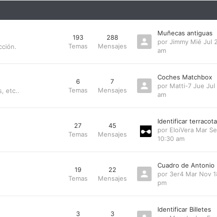
Muñecas antiguas
193
288
por
Jimmy
Mié Jul 
Temas
Mensajes
cción.
am
Coches Matchbox
6
7
por
Matti-7
Jue Jul
Temas
Mensajes
, etc..
am
Identificar terraco
27
45
por
EloiVera
Mar Se
Temas
Mensajes
10:30 am
Cuadro de Antonio
19
22
por
3er4
Mar Nov 1
Temas
Mensajes
pm
Identificar Billetes
3
3