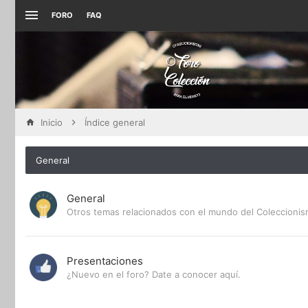
FORO
FAQ
Inicio
Índice general
General
General
Otros temas relacionados con el mundo del Coleccioni
Presentaciones
¿Nuevo en el foro? Date a conocer aquí.