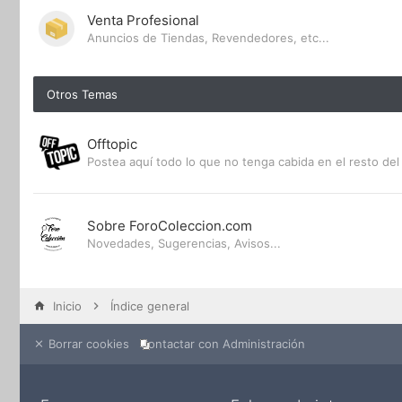
Venta Profesional
Anuncios de Tiendas, Revendedores, etc...
Otros Temas
Offtopic
Postea aquí todo lo que no tenga cabida en el resto del 
Sobre ForoColeccion.com
Novedades, Sugerencias, Avisos...
Inicio
Índice general
Borrar cookies
Contactar con Administración