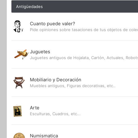
Antigüedades
Cuanto puede valer?
Pide opiniones sobre tasaciones de tus objetos de cole
Juguetes
Juguetes antiguos de Hojalata, Cartón, Actuales, Robots
Mobiliario y Decoración
Muebles antiguos, Figuras decorativas, etc..
Arte
Esculturas, Cuadros, etc...
Numismatica