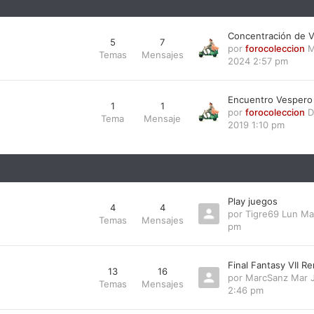
Concentración de V
5
7
por
forocoleccion
M
Temas
Mensajes
2024 2:57 pm
Encuentro Vespero
1
1
por
forocoleccion
D
Tema
Mensaje
2019 1:10 pm
Play juegos
4
4
por
Tigre69
Lun Ma
Temas
Mensajes
pm
Final Fantasy VII R
13
16
por
MarcSanz
Mar J
Temas
Mensajes
2:46 pm