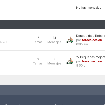
No hay mensajes
Despedida a Robe I
15
31
por
forocoleccion
J
Temas
Mensajes
foro!
8:05 am
🔧 Pequeñas mejora
6
7
por
forocoleccion
J
Temas
Mensajes
8:50 pm