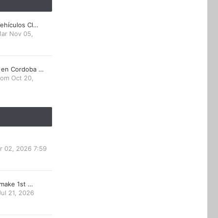
ehículos Cl…
ar Nov 05,
 en Cordoba …
om Oct 20,
r 02, 2026 7:59
emake 1st …
ul 21, 2026