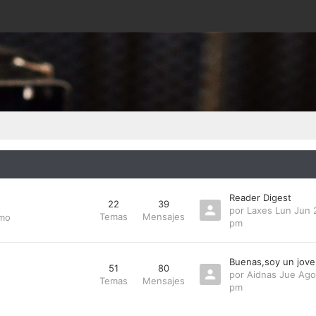
Reader Digest
22
39
por
Laxes
Lun Jun 
Temas
Mensajes
smo
pm
Buenas,soy un jove
51
80
por
Aidnas
Jue Ago
Temas
Mensajes
pm