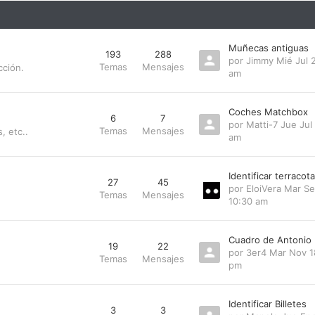
Muñecas antiguas
193
288
por
Jimmy
Mié Jul 
Temas
Mensajes
cción.
am
Coches Matchbox
6
7
por
Matti-7
Jue Jul
Temas
Mensajes
, etc..
am
Identificar terraco
27
45
por
EloiVera
Mar Se
Temas
Mensajes
10:30 am
Cuadro de Antonio
19
22
por
3er4
Mar Nov 1
Temas
Mensajes
pm
Identificar Billetes
3
3