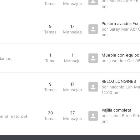
por
Manolo
Jue Ene
Temas
Mensajes
pm
Pulsera aviador Esc
9
17
por
Saray
Mar Abr 0
Temas
Mensajes
pm
1
1
Mueble con equipo
Radios,
Tema
Mensaje
por
jose
Jue Oct 0
RELOJ LONGINES
9
17
por
nacchio
Lun Ma
Temas
Mensajes
12:00 pm
Vajilla completa
20
27
por
Isabel B
Vie Feb
n el resto del
Temas
Mensajes
pm