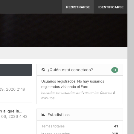
REGISTRARSE
IDENTIFICARSE
¿Quién está conectado?
11
Usuarios registrados: No hay usuarios
registrados visitando el Foro
29, 2026 2:49
basados en usuarios activos en los últimos 5
minutos
n al que le…
Estadísticas
 06, 2026 4:42
Temas totales
41
Mensajes totales
318