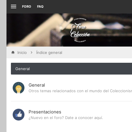
FORO
FAQ
Inicio
Índice general
General
General
Otros temas relacionados con el mundo del Coleccioni
Presentaciones
¿Nuevo en el foro? Date a conocer aquí.