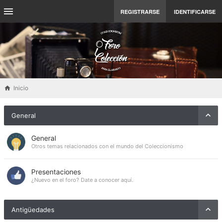
REGISTRARSE
IDENTIFICARSE
Inicio
General
General
Otros temas relacionados con el mundo del Coleccionismo
Presentaciones
¿Nuevo en el foro? Date a conocer aquí.
Antigüedades