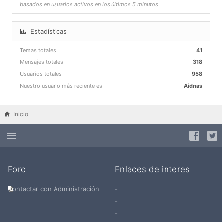
basados en usuarios activos en los últimos 5 minutos
Estadísticas
Temas totales
41
Mensajes totales
318
Usuarios totales
958
Nuestro usuario más reciente es
Aidnas
Inicio
Foro
Enlaces de interes
Contactar con Administración
-
-
-