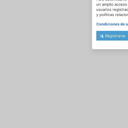
un amplio acceso 
usuarios registra
y políticas relaci
Condiciones de 
Registrarse