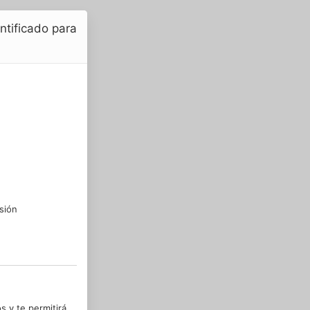
entificado para
sión
s y te permitirá