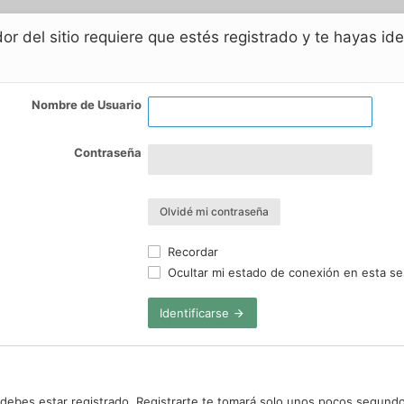
or del sitio requiere que estés registrado y te hayas id
Nombre de Usuario
Contraseña
Olvidé mi contraseña
Recordar
Ocultar mi estado de conexión en esta se
Identificarse
 debes estar registrado. Registrarte te tomará solo unos pocos segundo