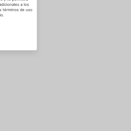
dicionales a los
os términos de uso
io.