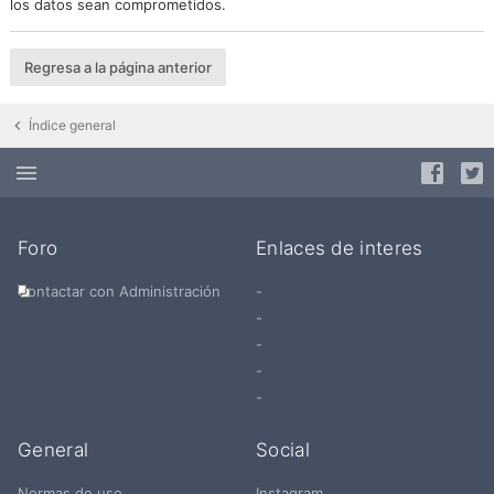
los datos sean comprometidos.
Regresa a la página anterior
Índice general
Foro
Enlaces de interes
Contactar con Administración
-
-
-
-
-
General
Social
Normas de uso
Instagram