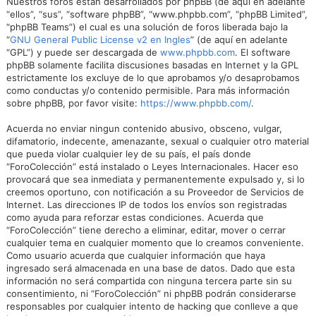
Nuestros foros están desarrollados por phpBB (de aquí en adelante
“ellos”, “sus”, “software phpBB”, “www.phpbb.com”, “phpBB Limited”,
“phpBB Teams”) el cual es una solución de foros liberada bajo la
“
GNU General Public License v2 en Ingles
” (de aquí en adelante
“GPL”) y puede ser descargada de
www.phpbb.com
. El software
phpBB solamente facilita discusiones basadas en Internet y la GPL
estrictamente los excluye de lo que aprobamos y/o desaprobamos
como conductas y/o contenido permisible. Para más información
sobre phpBB, por favor visite:
https://www.phpbb.com/
.
Acuerda no enviar ningun contenido abusivo, obsceno, vulgar,
difamatorio, indecente, amenazante, sexual o cualquier otro material
que pueda violar cualquier ley de su país, el país donde
“ForoColección” está instalado o Leyes Internacionales. Hacer eso
provocará que sea inmediata y permanentemente expulsado y, si lo
creemos oportuno, con notificación a su Proveedor de Servicios de
Internet. Las direcciones IP de todos los envíos son registradas
como ayuda para reforzar estas condiciones. Acuerda que
“ForoColección” tiene derecho a eliminar, editar, mover o cerrar
cualquier tema en cualquier momento que lo creamos conveniente.
Como usuario acuerda que cualquier información que haya
ingresado será almacenada en una base de datos. Dado que esta
información no será compartida con ninguna tercera parte sin su
consentimiento, ni “ForoColección” ni phpBB podrán considerarse
responsables por cualquier intento de hacking que conlleve a que