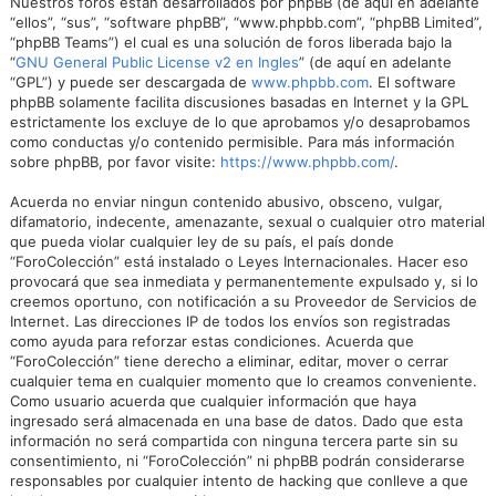
Nuestros foros están desarrollados por phpBB (de aquí en adelante
“ellos”, “sus”, “software phpBB”, “www.phpbb.com”, “phpBB Limited”,
“phpBB Teams”) el cual es una solución de foros liberada bajo la
“
GNU General Public License v2 en Ingles
” (de aquí en adelante
“GPL”) y puede ser descargada de
www.phpbb.com
. El software
phpBB solamente facilita discusiones basadas en Internet y la GPL
estrictamente los excluye de lo que aprobamos y/o desaprobamos
como conductas y/o contenido permisible. Para más información
sobre phpBB, por favor visite:
https://www.phpbb.com/
.
Acuerda no enviar ningun contenido abusivo, obsceno, vulgar,
difamatorio, indecente, amenazante, sexual o cualquier otro material
que pueda violar cualquier ley de su país, el país donde
“ForoColección” está instalado o Leyes Internacionales. Hacer eso
provocará que sea inmediata y permanentemente expulsado y, si lo
creemos oportuno, con notificación a su Proveedor de Servicios de
Internet. Las direcciones IP de todos los envíos son registradas
como ayuda para reforzar estas condiciones. Acuerda que
“ForoColección” tiene derecho a eliminar, editar, mover o cerrar
cualquier tema en cualquier momento que lo creamos conveniente.
Como usuario acuerda que cualquier información que haya
ingresado será almacenada en una base de datos. Dado que esta
información no será compartida con ninguna tercera parte sin su
consentimiento, ni “ForoColección” ni phpBB podrán considerarse
responsables por cualquier intento de hacking que conlleve a que