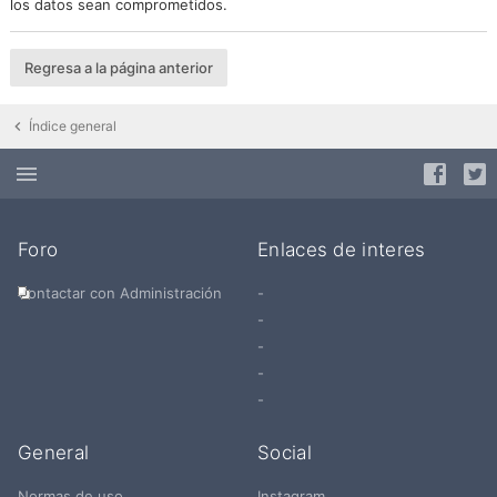
los datos sean comprometidos.
Regresa a la página anterior
Índice general
Foro
Enlaces de interes
Contactar con Administración
-
-
-
-
-
General
Social
Normas de uso
Instagram