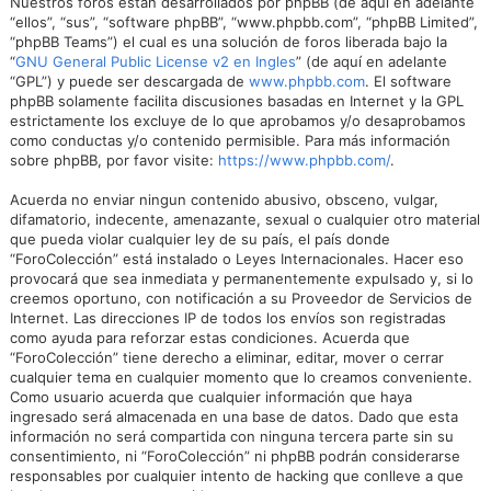
Nuestros foros están desarrollados por phpBB (de aquí en adelante
“ellos”, “sus”, “software phpBB”, “www.phpbb.com”, “phpBB Limited”,
“phpBB Teams”) el cual es una solución de foros liberada bajo la
“
GNU General Public License v2 en Ingles
” (de aquí en adelante
“GPL”) y puede ser descargada de
www.phpbb.com
. El software
phpBB solamente facilita discusiones basadas en Internet y la GPL
estrictamente los excluye de lo que aprobamos y/o desaprobamos
como conductas y/o contenido permisible. Para más información
sobre phpBB, por favor visite:
https://www.phpbb.com/
.
Acuerda no enviar ningun contenido abusivo, obsceno, vulgar,
difamatorio, indecente, amenazante, sexual o cualquier otro material
que pueda violar cualquier ley de su país, el país donde
“ForoColección” está instalado o Leyes Internacionales. Hacer eso
provocará que sea inmediata y permanentemente expulsado y, si lo
creemos oportuno, con notificación a su Proveedor de Servicios de
Internet. Las direcciones IP de todos los envíos son registradas
como ayuda para reforzar estas condiciones. Acuerda que
“ForoColección” tiene derecho a eliminar, editar, mover o cerrar
cualquier tema en cualquier momento que lo creamos conveniente.
Como usuario acuerda que cualquier información que haya
ingresado será almacenada en una base de datos. Dado que esta
información no será compartida con ninguna tercera parte sin su
consentimiento, ni “ForoColección” ni phpBB podrán considerarse
responsables por cualquier intento de hacking que conlleve a que