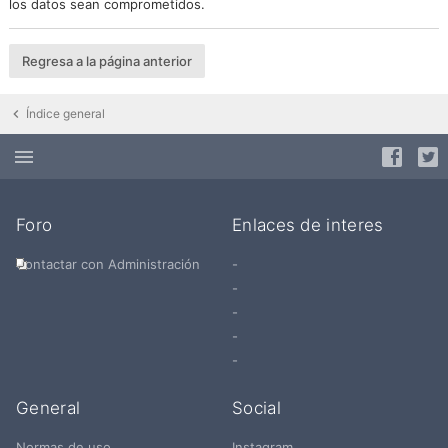
los datos sean comprometidos.
Regresa a la página anterior
Índice general
Foro
Enlaces de interes
Contactar con Administración
-
-
-
-
-
General
Social
Normas de uso
Instagram