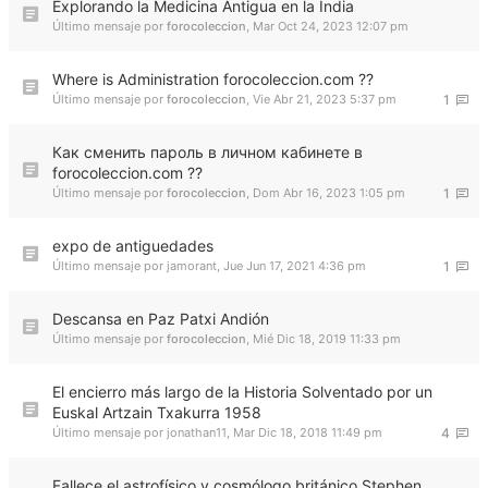
Explorando la Medicina Antigua en la India
Último mensaje por
forocoleccion
,
Mar Oct 24, 2023 12:07 pm
Where is Administration forocoleccion.com ??
Último mensaje por
forocoleccion
,
Vie Abr 21, 2023 5:37 pm
1
Как сменить пароль в личном кабинете в
forocoleccion.com ??
Último mensaje por
forocoleccion
,
Dom Abr 16, 2023 1:05 pm
1
expo de antiguedades
Último mensaje por
jamorant
,
Jue Jun 17, 2021 4:36 pm
1
Descansa en Paz Patxi Andión
Último mensaje por
forocoleccion
,
Mié Dic 18, 2019 11:33 pm
El encierro más largo de la Historia Solventado por un
Euskal Artzain Txakurra 1958
Último mensaje por
jonathan11
,
Mar Dic 18, 2018 11:49 pm
4
Fallece el astrofísico y cosmólogo británico Stephen