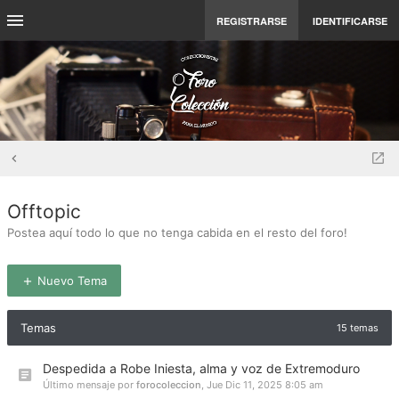
REGISTRARSE
IDENTIFICARSE
Offtopic
Postea aquí todo lo que no tenga cabida en el resto del foro!
Nuevo Tema
Temas
15 temas
Despedida a Robe Iniesta, alma y voz de Extremoduro
Último mensaje por
forocoleccion
,
Jue Dic 11, 2025 8:05 am